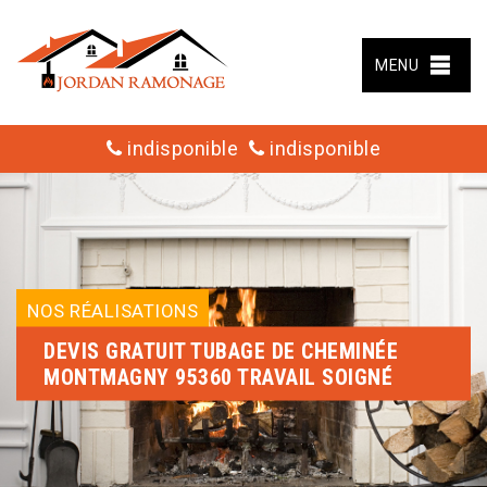
MENU
indisponible
indisponible
NOS RÉALISATIONS
DEVIS GRATUIT TUBAGE DE CHEMINÉE
MONTMAGNY 95360 TRAVAIL SOIGNÉ