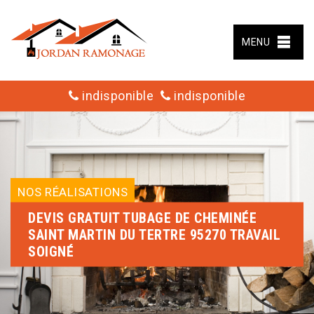
MENU
indisponible
indisponible
NOS RÉALISATIONS
DEVIS GRATUIT TUBAGE DE CHEMINÉE
SAINT MARTIN DU TERTRE 95270 TRAVAIL
SOIGNÉ