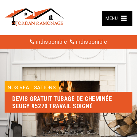
MENU
indisponible
indisponible
NOS RÉALISATIONS
DEVIS GRATUIT TUBAGE DE CHEMINÉE
SEUGY 95270 TRAVAIL SOIGNÉ