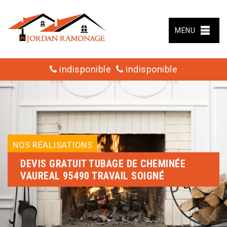
MENU
indisponible
indisponible
NOS RÉALISATIONS
DEVIS GRATUIT TUBAGE DE CHEMINÉE
VAUREAL 95490 TRAVAIL SOIGNÉ