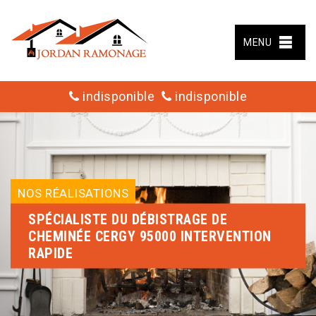
MENU
indisponible
indisponible
NOS RÉALISATIONS
SPÉCIALISTE DU DÉBISTRAGE DE
CHEMINÉE CERGY 95000 INTERVENTION
RAPIDE