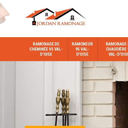
RAMONAGE DE
RAMONEUR
RAMONAGE 
CHEMINÉE 95 VAL-
95 VAL-
CHAUDIÈRE 
D'OISE
D'OISE
VAL-D'OIS