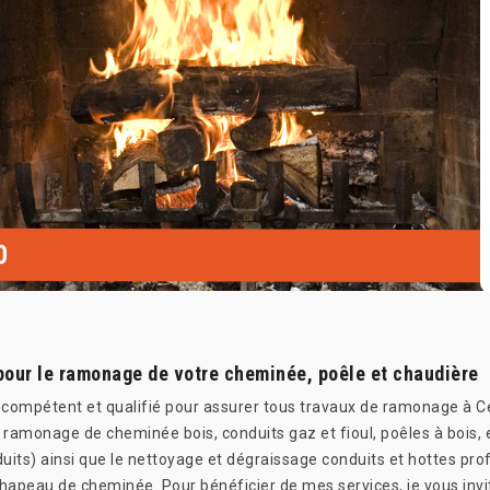
0
 pour le ramonage de votre cheminée, poêle et chaudière
l compétent et qualifié pour assurer tous travaux de ramonage à 
e ramonage de cheminée bois, conduits gaz et fioul, poêles à bois,
nduits) ainsi que le nettoyage et dégraissage conduits et hottes pr
hapeau de cheminée. Pour bénéficier de mes services, je vous invi