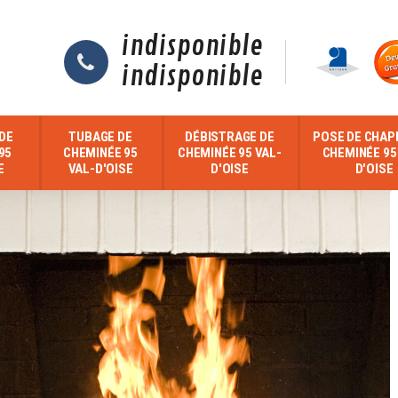
indisponible
indisponible
DE
TUBAGE DE
DÉBISTRAGE DE
POSE DE CHAP
95
CHEMINÉE 95
CHEMINÉE 95 VAL-
CHEMINÉE 95
E
VAL-D'OISE
D'OISE
D'OISE