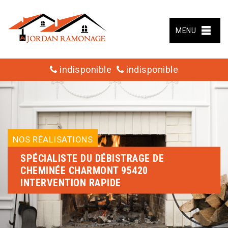
MENU
indisponible
indisponible
NOS RÉALISATIONS
SPÉCIALISTE DU DÉBISTRAGE DE
CHEMINÉE CHARMONT 95420
INTERVENTION RAPIDE