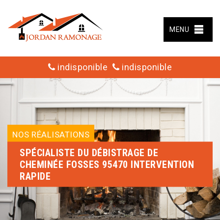
MENU
indisponible
indisponible
NOS RÉALISATIONS
SPÉCIALISTE DU DÉBISTRAGE DE
CHEMINÉE FOSSES 95470 INTERVENTION
RAPIDE