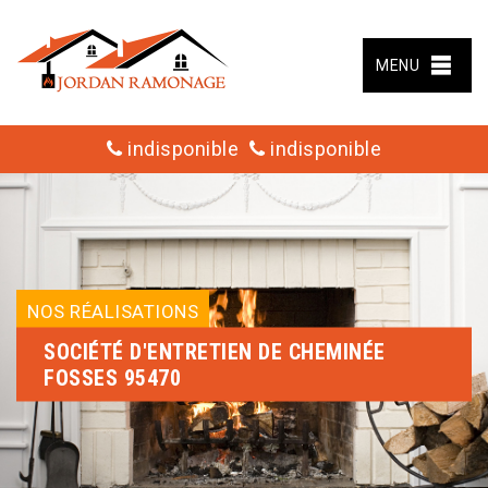
MENU
indisponible
indisponible
NOS RÉALISATIONS
SOCIÉTÉ D'ENTRETIEN DE CHEMINÉE
FOSSES 95470