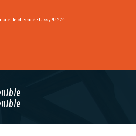
age de cheminée Lassy 95270
onible
onible