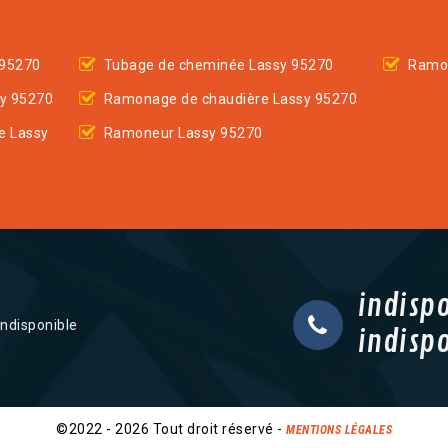
 95270
Tubage de cheminée Lassy 95270
Ramon
sy 95270
Ramonage de chaudière Lassy 95270
e Lassy
Ramoneur Lassy 95270
indisp
indisponible
indisp
©2022 - 2026 Tout droit réservé -
MENTIONS LÉGALES