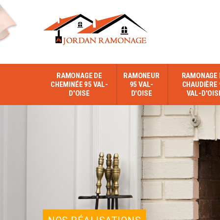
RAMONAGE DE
RAMONEUR
RAMONAGE 
CHEMINÉE 95 VAL-
95 VAL-
CHAUDIÈRE 
D'OISE
D'OISE
VAL-D'OIS