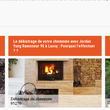
Le débistrage de votre cheminée avec Jordan
Yung Ramoneur 95 à Lassy : Pourquoi l'effectuer
? ?