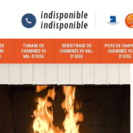
indisponible
indisponible
DE
TUBAGE DE
DÉBISTRAGE DE
POSE DE CHAP
95
CHEMINÉE 95
CHEMINÉE 95 VAL-
CHEMINÉE 95
E
VAL-D'OISE
D'OISE
D'OISE