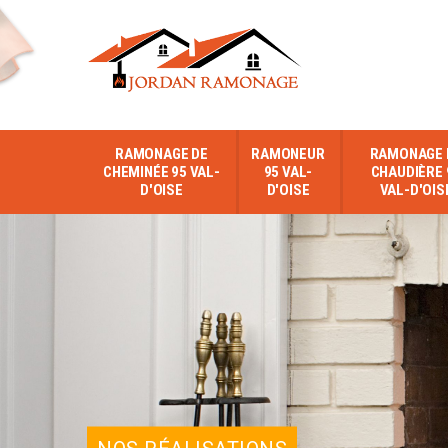
RAMONAGE DE
RAMONEUR
RAMONAGE 
CHEMINÉE 95 VAL-
95 VAL-
CHAUDIÈRE 
D'OISE
D'OISE
VAL-D'OIS