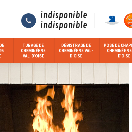
indisponible
indisponible
DE
TUBAGE DE
DÉBISTRAGE DE
POSE DE CHAP
95
CHEMINÉE 95
CHEMINÉE 95 VAL-
CHEMINÉE 95
E
VAL-D'OISE
D'OISE
D'OISE