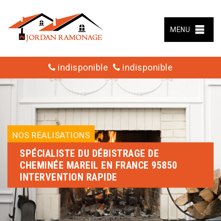
MENU
indisponible
indisponible
NOS RÉALISATIONS
SPÉCIALISTE DU DÉBISTRAGE DE
CHEMINÉE MAREIL EN FRANCE 95850
INTERVENTION RAPIDE