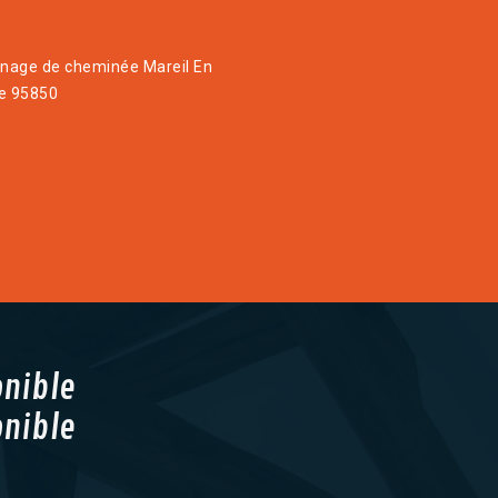
age de cheminée Mareil En
e 95850
onible
onible