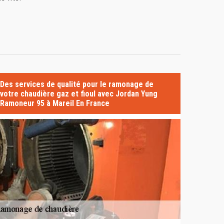
Des services de qualité pour le ramonage de
votre chaudière gaz et fioul avec Jordan Yung
Ramoneur 95 à Mareil En France