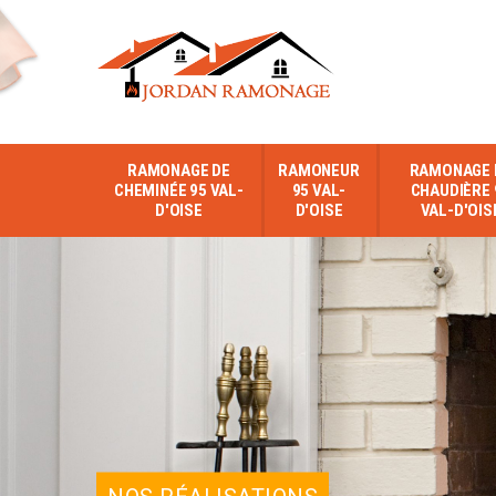
RAMONAGE DE
RAMONEUR
RAMONAGE 
CHEMINÉE 95 VAL-
95 VAL-
CHAUDIÈRE 
D'OISE
D'OISE
VAL-D'OIS