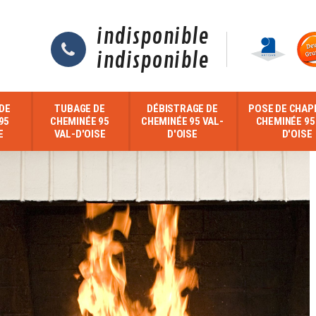
indisponible
indisponible
DE
TUBAGE DE
DÉBISTRAGE DE
POSE DE CHAP
95
CHEMINÉE 95
CHEMINÉE 95 VAL-
CHEMINÉE 95
E
VAL-D'OISE
D'OISE
D'OISE