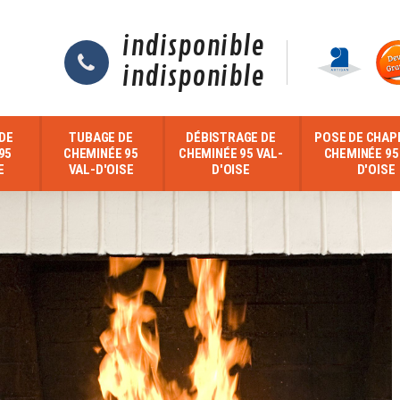
indisponible
indisponible
DE
TUBAGE DE
DÉBISTRAGE DE
POSE DE CHAP
95
CHEMINÉE 95
CHEMINÉE 95 VAL-
CHEMINÉE 95
E
VAL-D'OISE
D'OISE
D'OISE