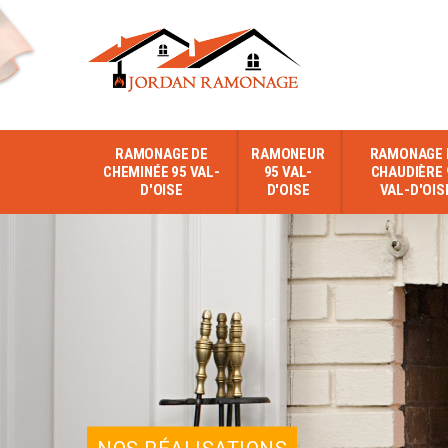
RAMONAGE DE
RAMONEUR
RAMONAGE 
CHEMINÉE 95 VAL-
95 VAL-
CHAUDIÈRE 
D'OISE
D'OISE
VAL-D'OIS