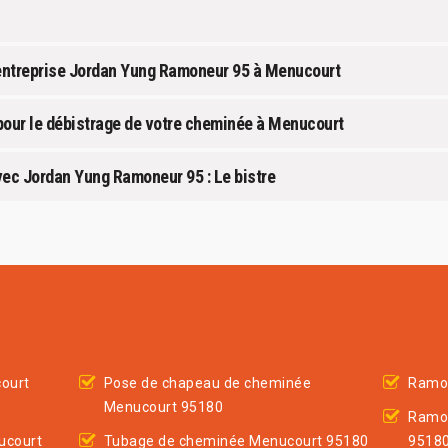
l’entreprise Jordan Yung Ramoneur 95 à Menucourt
ur le débistrage de votre cheminée à Menucourt
ec Jordan Yung Ramoneur 95 : Le bistre
ourt
Pose de chapeau de cheminée
Ramo
Menucourt 95180
Ramo
ucourt
Tubage de cheminée Menucourt 95180
9518