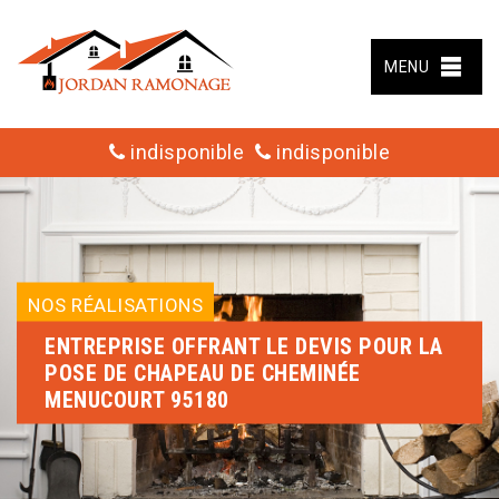
MENU
indisponible
indisponible
NOS RÉALISATIONS
ENTREPRISE OFFRANT LE DEVIS POUR LA
POSE DE CHAPEAU DE CHEMINÉE
MENUCOURT 95180