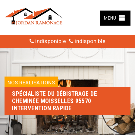
MENU
indisponible
indisponible
NOS RÉALISATIONS
SPÉCIALISTE DU DÉBISTRAGE DE
CHEMINÉE MOISSELLES 95570
INTERVENTION RAPIDE