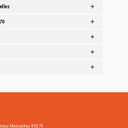
elles
570
eur Moisselles 95570