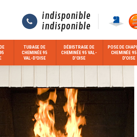
indisponible
indisponible
DE
TUBAGE DE
DÉBISTRAGE DE
POSE DE CHAP
95
CHEMINÉE 95
CHEMINÉE 95 VAL-
CHEMINÉE 95
E
VAL-D'OISE
D'OISE
D'OISE