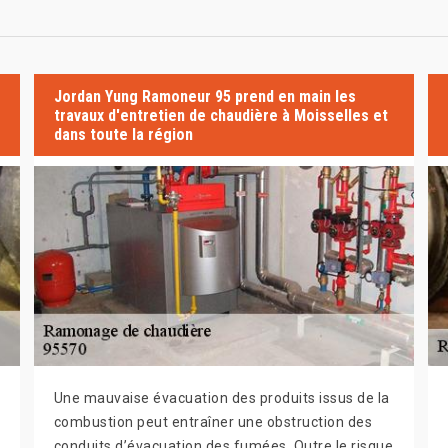
Jordan Yung Ramoneur 95 prend en main les
travaux d'entretien de chaudière à Moisselles et
dans toute la région
Une mauvaise évacuation des produits issus de la
combustion peut entraîner une obstruction des
conduits d’évacuation des fumées. Outre le risque