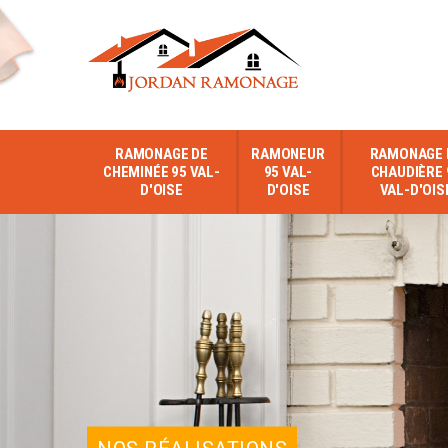
RAMONAGE DE
RAMONEUR
RAMONAGE 
CHEMINÉE 95 VAL-
95 VAL-
CHAUDIÈRE 
D'OISE
D'OISE
VAL-D'OIS