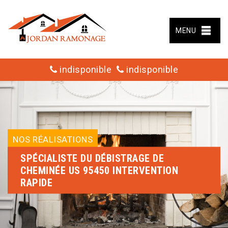
MENU
indisponible
indisponible
NOS RÉALISATIONS
SPÉCIALISTE DU DÉBISTRAGE DE
CHEMINÉE US 95450 INTERVENTION
RAPIDE