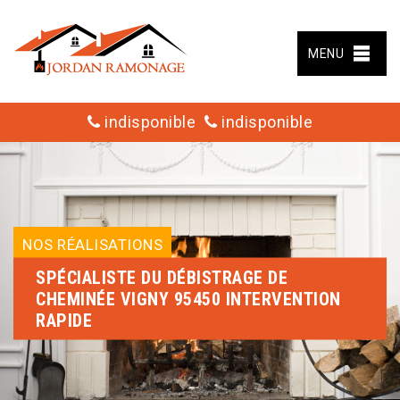
MENU
indisponible
indisponible
NOS RÉALISATIONS
SPÉCIALISTE DU DÉBISTRAGE DE
CHEMINÉE VIGNY 95450 INTERVENTION
RAPIDE