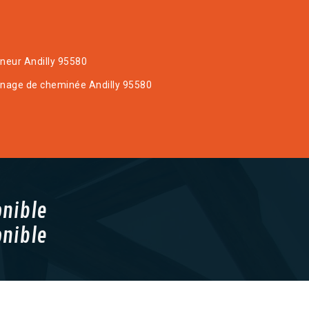
eur Andilly 95580
age de cheminée Andilly 95580
onible
onible