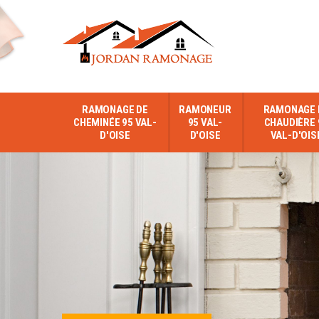
RAMONAGE DE
RAMONEUR
RAMONAGE 
CHEMINÉE 95 VAL-
95 VAL-
CHAUDIÈRE 
D'OISE
D'OISE
VAL-D'OIS