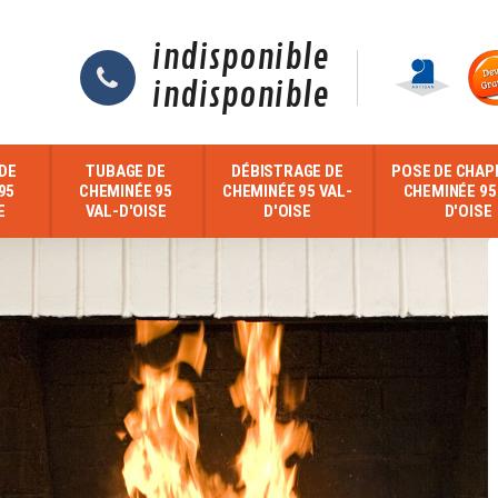
indisponible
indisponible
DE
TUBAGE DE
DÉBISTRAGE DE
POSE DE CHAP
95
CHEMINÉE 95
CHEMINÉE 95 VAL-
CHEMINÉE 95
E
VAL-D'OISE
D'OISE
D'OISE