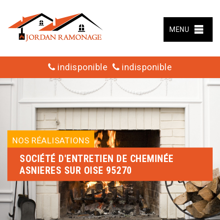
MENU
indisponible
indisponible
NOS RÉALISATIONS
SOCIÉTÉ D'ENTRETIEN DE CHEMINÉE
ASNIERES SUR OISE 95270