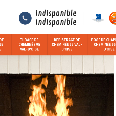
indisponible
indisponible
DE
TUBAGE DE
DÉBISTRAGE DE
POSE DE CHAP
95
CHEMINÉE 95
CHEMINÉE 95 VAL-
CHEMINÉE 95
E
VAL-D'OISE
D'OISE
D'OISE