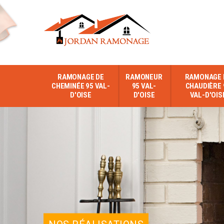
RAMONAGE DE
RAMONEUR
RAMONAGE 
CHEMINÉE 95 VAL-
95 VAL-
CHAUDIÈRE 
D'OISE
D'OISE
VAL-D'OIS