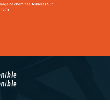
age de cheminée Asnieres Sur
95270
onible
onible