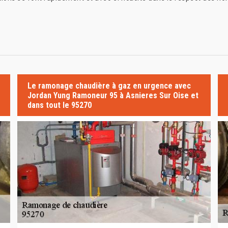
Le ramonage chaudière à gaz en urgence avec
Jordan Yung Ramoneur 95 à Asnieres Sur Oise et
dans tout le 95270