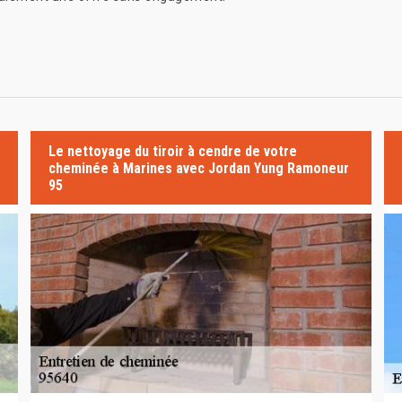
Le nettoyage du tiroir à cendre de votre
cheminée à Marines avec Jordan Yung Ramoneur
95