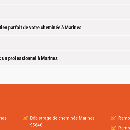
tien parfait de votre cheminée à Marines
c un professionnel à Marines
ines
Débistrage de cheminée Marines
Ramo
95640
Ramo