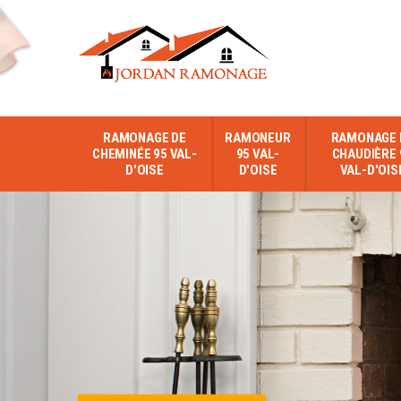
RAMONAGE DE
RAMONEUR
RAMONAGE 
CHEMINÉE 95 VAL-
95 VAL-
CHAUDIÈRE 
D'OISE
D'OISE
VAL-D'OIS