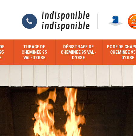
indisponible
indisponible
DE
TUBAGE DE
DÉBISTRAGE DE
POSE DE CHAP
95
CHEMINÉE 95
CHEMINÉE 95 VAL-
CHEMINÉE 95
E
VAL-D'OISE
D'OISE
D'OISE