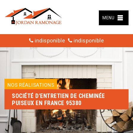
MENU
indisponible
indisponible
NOS RÉALISATIONS
SOCIÉTÉ D'ENTRETIEN DE CHEMINÉE
PUISEUX EN FRANCE 95380