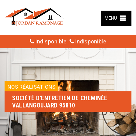
MENU
indisponible
indisponible
NOS RÉALISATIONS
SOCIÉTÉ D'ENTRETIEN DE CHEMINÉE
VALLANGOUJARD 95810