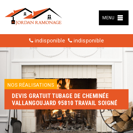
MENU
indisponible
indisponible
NOS RÉALISATIONS
DEVIS GRATUIT TUBAGE DE CHEMINÉE
VALLANGOUJARD 95810 TRAVAIL SOIGNÉ