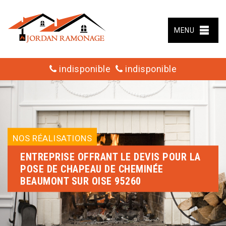
MENU
indisponible
indisponible
NOS RÉALISATIONS
ENTREPRISE OFFRANT LE DEVIS POUR LA
POSE DE CHAPEAU DE CHEMINÉE
BEAUMONT SUR OISE 95260