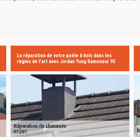
La réparation de votre poêle à bois dans les
règles de l’art avec Jordan Yung Ramoneur 95