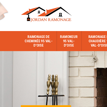
RAMONAGE DE
RAMONEUR
RAMONAGE 
CHEMINÉE 95 VAL-
95 VAL-
CHAUDIÈRE 
D'OISE
D'OISE
VAL-D'OIS