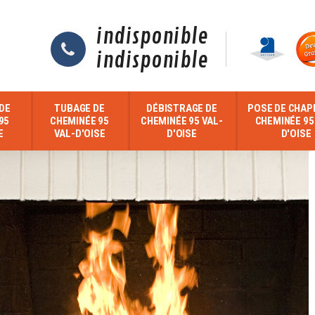
indisponible
indisponible
DE
TUBAGE DE
DÉBISTRAGE DE
POSE DE CHAP
95
CHEMINÉE 95
CHEMINÉE 95 VAL-
CHEMINÉE 95
E
VAL-D'OISE
D'OISE
D'OISE