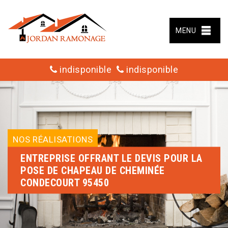
MENU
indisponible
indisponible
NOS RÉALISATIONS
ENTREPRISE OFFRANT LE DEVIS POUR LA
POSE DE CHAPEAU DE CHEMINÉE
CONDECOURT 95450