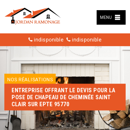
MENU
indisponible
indisponible
NOS RÉALISATIONS
ENTREPRISE OFFRANT LE DEVIS POUR LA
POSE DE CHAPEAU DE CHEMINÉE SAINT
CLAIR SUR EPTE 95770