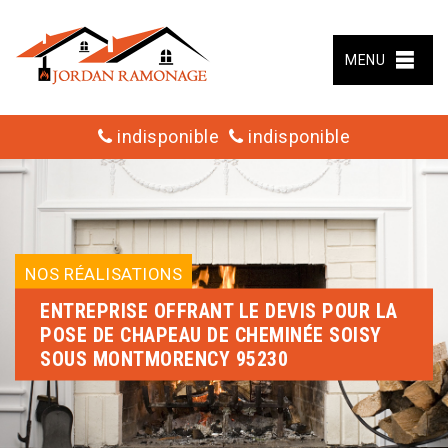
MENU
indisponible
indisponible
NOS RÉALISATIONS
ENTREPRISE OFFRANT LE DEVIS POUR LA
POSE DE CHAPEAU DE CHEMINÉE SOISY
SOUS MONTMORENCY 95230