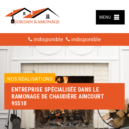
MENU
indisponible
indisponible
NOS RÉALISATIONS
ENTREPRISE SPÉCIALISÉE DANS LE
RAMONAGE DE CHAUDIÈRE AINCOURT
95510