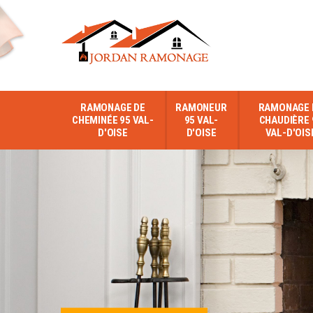
RAMONAGE DE
RAMONEUR
RAMONAGE 
CHEMINÉE 95 VAL-
95 VAL-
CHAUDIÈRE 
D'OISE
D'OISE
VAL-D'OIS