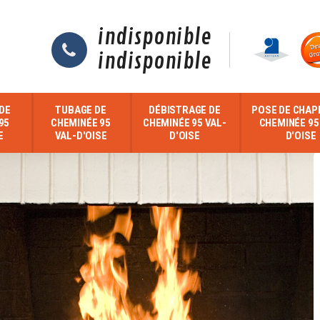
indisponible
indisponible
DE
TUBAGE DE
DÉBISTRAGE DE
POSE DE CHAP
95
CHEMINÉE 95
CHEMINÉE 95 VAL-
CHEMINÉE 95
E
VAL-D'OISE
D'OISE
D'OISE