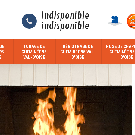
indisponible
indisponible
DE
TUBAGE DE
DÉBISTRAGE DE
POSE DE CHAP
95
CHEMINÉE 95
CHEMINÉE 95 VAL-
CHEMINÉE 95
E
VAL-D'OISE
D'OISE
D'OISE