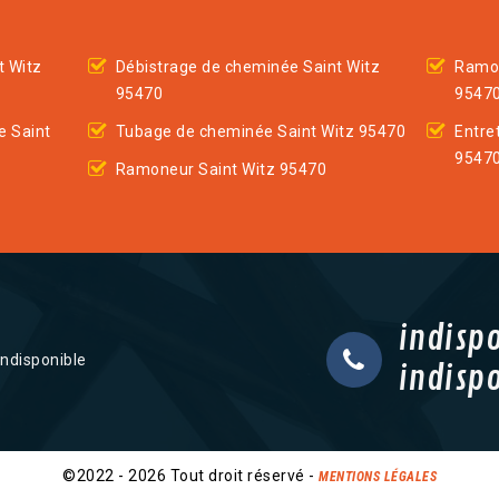
t Witz
Débistrage de cheminée Saint Witz
Ramon
95470
9547
e Saint
Tubage de cheminée Saint Witz 95470
Entre
9547
Ramoneur Saint Witz 95470
indisp
indisponible
indisp
©2022 - 2026 Tout droit réservé -
MENTIONS LÉGALES