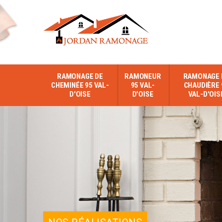
RAMONAGE DE
RAMONEUR
RAMONAGE 
CHEMINÉE 95 VAL-
95 VAL-
CHAUDIÈRE 
D'OISE
D'OISE
VAL-D'OIS