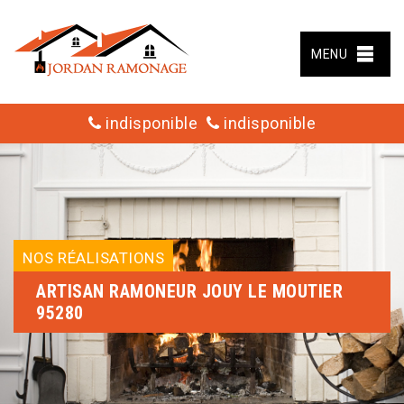
MENU
indisponible
indisponible
NOS RÉALISATIONS
ARTISAN RAMONEUR JOUY LE MOUTIER
95280