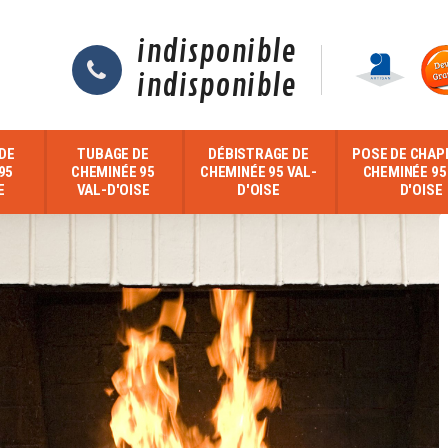
indisponible
indisponible
DE
TUBAGE DE
DÉBISTRAGE DE
POSE DE CHAP
95
CHEMINÉE 95
CHEMINÉE 95 VAL-
CHEMINÉE 95
E
VAL-D'OISE
D'OISE
D'OISE