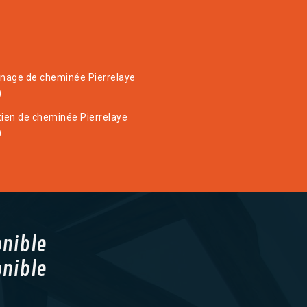
age de cheminée Pierrelaye
0
tien de cheminée Pierrelaye
0
onible
onible