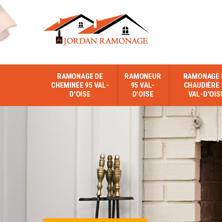
RAMONAGE DE
RAMONEUR
RAMONAGE 
CHEMINÉE 95 VAL-
95 VAL-
CHAUDIÈRE 
D'OISE
D'OISE
VAL-D'OIS