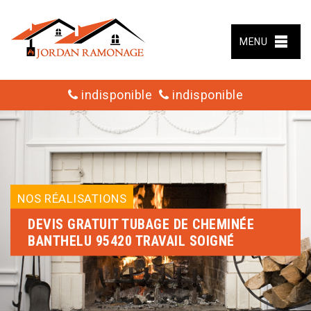
MENU
indisponible
indisponible
NOS RÉALISATIONS
DEVIS GRATUIT TUBAGE DE CHEMINÉE
BANTHELU 95420 TRAVAIL SOIGNÉ