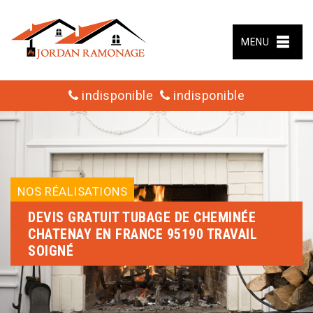
MENU
indisponible
indisponible
NOS RÉALISATIONS
DEVIS GRATUIT TUBAGE DE CHEMINÉE
CHATENAY EN FRANCE 95190 TRAVAIL
SOIGNÉ