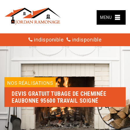
MENU
indisponible
indisponible
NOS RÉALISATIONS
DEVIS GRATUIT TUBAGE DE CHEMINÉE
EAUBONNE 95600 TRAVAIL SOIGNÉ