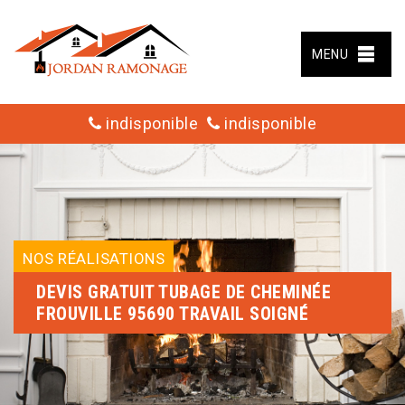
MENU
indisponible
indisponible
NOS RÉALISATIONS
DEVIS GRATUIT TUBAGE DE CHEMINÉE
FROUVILLE 95690 TRAVAIL SOIGNÉ