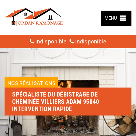
MENU
indisponible
indisponible
NOS RÉALISATIONS
SPÉCIALISTE DU DÉBISTRAGE DE
CHEMINÉE VILLIERS ADAM 95840
INTERVENTION RAPIDE