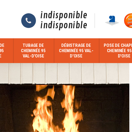
indisponible
indisponible
DE
TUBAGE DE
DÉBISTRAGE DE
POSE DE CHAP
95
CHEMINÉE 95
CHEMINÉE 95 VAL-
CHEMINÉE 95
E
VAL-D'OISE
D'OISE
D'OISE