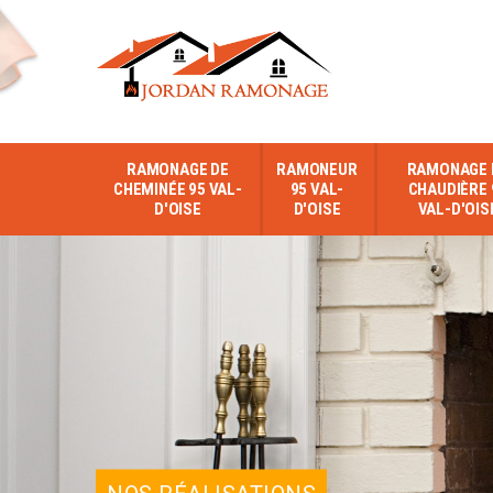
RAMONAGE DE
RAMONEUR
RAMONAGE 
CHEMINÉE 95 VAL-
95 VAL-
CHAUDIÈRE 
D'OISE
D'OISE
VAL-D'OIS