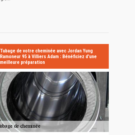
Tubage de votre cheminée avec Jordan Yung
Ramoneur 95 à Villiers Adam : Bénéficiez d'une
meilleure préparation