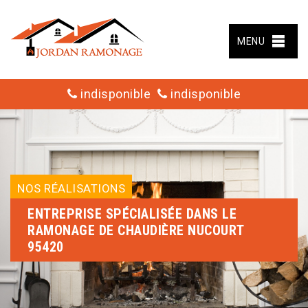
MENU
indisponible
indisponible
NOS RÉALISATIONS
ENTREPRISE SPÉCIALISÉE DANS LE
RAMONAGE DE CHAUDIÈRE NUCOURT
95420