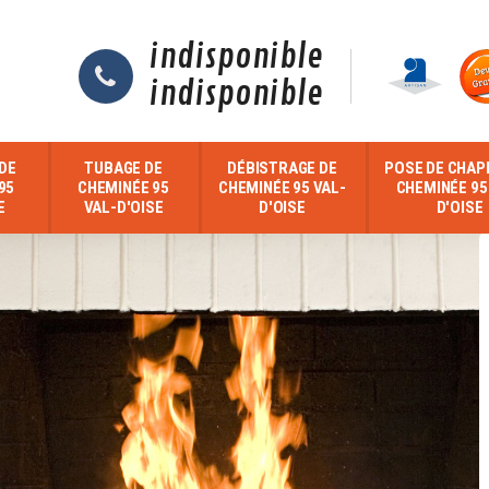
indisponible
indisponible
DE
TUBAGE DE
DÉBISTRAGE DE
POSE DE CHAP
95
CHEMINÉE 95
CHEMINÉE 95 VAL-
CHEMINÉE 95
E
VAL-D'OISE
D'OISE
D'OISE