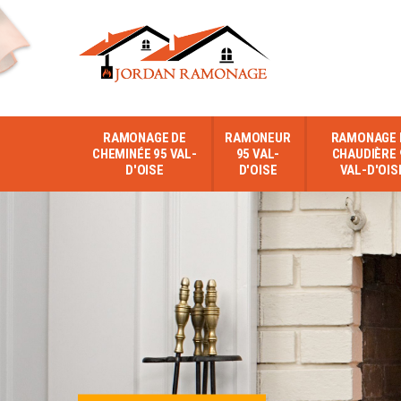
RAMONAGE DE
RAMONEUR
RAMONAGE 
CHEMINÉE 95 VAL-
95 VAL-
CHAUDIÈRE 
D'OISE
D'OISE
VAL-D'OIS