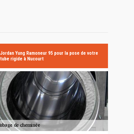
Jordan Yung Ramoneur 95 pour la pose de votre
tube rigide à Nucourt