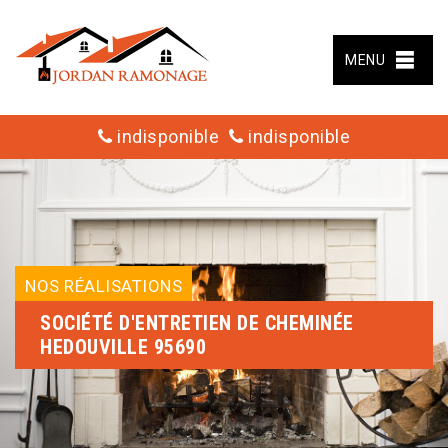
MENU
indisponible
indisponible
NOS RÉALISATIONS
SOCIÉTÉ D'ENTRETIEN DE CHEMINÉE
HEDOUVILLE 95690