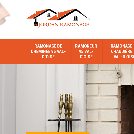
RAMONAGE DE
RAMONEUR
RAMONAGE 
CHEMINÉE 95 VAL-
95 VAL-
CHAUDIÈRE 
D'OISE
D'OISE
VAL-D'OIS