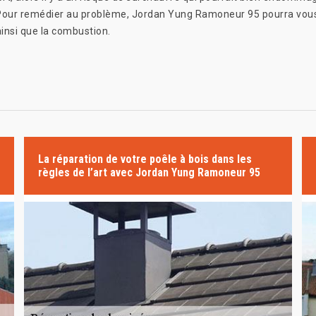
our remédier au problème, Jordan Yung Ramoneur 95 pourra vous i
ainsi que la combustion.
La réparation de votre poêle à bois dans les
règles de l’art avec Jordan Yung Ramoneur 95