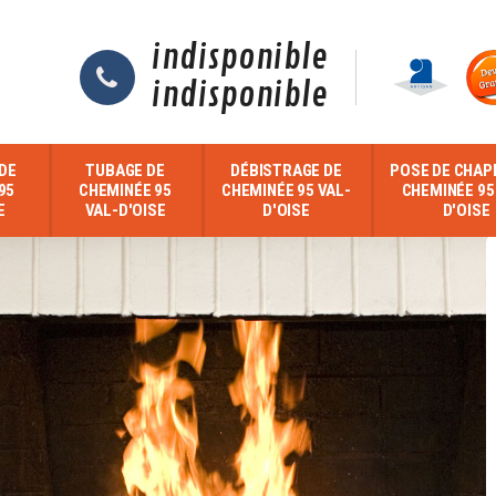
indisponible
indisponible
DE
TUBAGE DE
DÉBISTRAGE DE
POSE DE CHAP
95
CHEMINÉE 95
CHEMINÉE 95 VAL-
CHEMINÉE 95
E
VAL-D'OISE
D'OISE
D'OISE