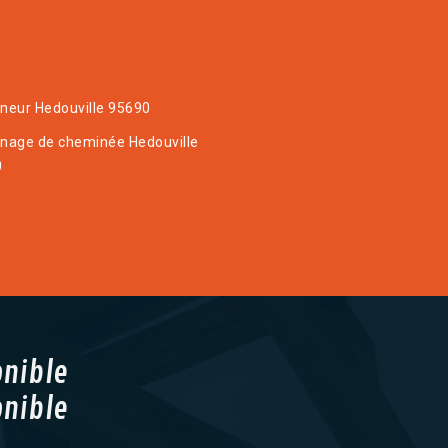
eur Hedouville 95690
age de cheminée Hedouville
0
onible
onible