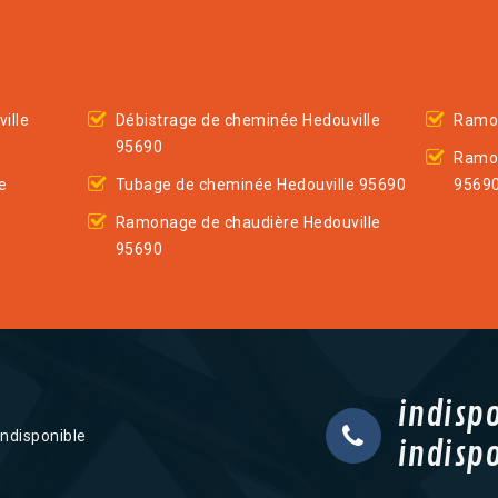
ille
Débistrage de cheminée Hedouville
Ramon
95690
Ramon
e
Tubage de cheminée Hedouville 95690
9569
Ramonage de chaudière Hedouville
95690
indisp
indisponible
indisp