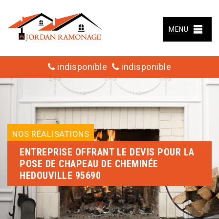
MENU
indisponible
indisponible
NOS RÉALISATIONS
ENTREPRISE OFFRANT LE DEVIS POUR LA
POSE DE CHAPEAU DE CHEMINÉE
HEDOUVILLE 95690